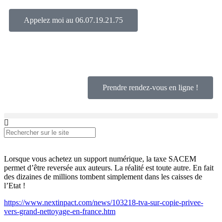
Appelez moi au 06.07.19.21.75
L’humain avant tout.
Prendre rendez-vous en ligne !
Lorsque vous achetez un support numérique, la taxe SACEM
permet d’être reversée aux auteurs. La réalité est toute autre. En fait
des dizaines de millions tombent simplement dans les caisses de
l’Etat !
https://www.nextinpact.com/news/103218-tva-sur-copie-privee-
vers-grand-nettoyage-en-france.htm