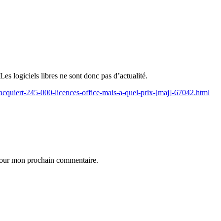
s logiciels libres ne sont donc pas d’actualité.
-acquiert-245-000-licences-office-mais-a-quel-prix-[maj]-67042.html
 pour mon prochain commentaire.