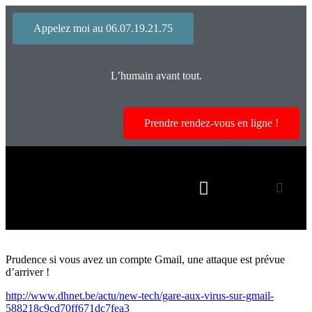
Appelez moi au 06.07.19.21.75
L’humain avant tout.
Prendre rendez-vous en ligne !
Dépannage à distance
Ils me font confiance
Prudence si vous avez un compte Gmail, une attaque est prévue
d’arriver !
http://www.dhnet.be/actu/new-tech/gare-aux-virus-sur-gmail-
588218c9cd70ff671dc7fea3