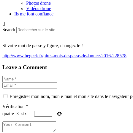
Photos drone
Vidéos drone
Ils me font confiance
Search
Si votre mot de passe y figure, changez le !
http://www.begeek.fr/pires-mots-de-passe-de-lannee-2016-228578
Leave a Comment
Enregistrer mon nom, mon e-mail et mon site dans le navigateur
Vérification
*
quatre
×
six
=