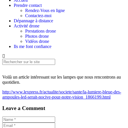
Accueil
Prendre contact
Rendez-Vous en ligne
Contactez-moi
Dépannage à distance
Activité drone
Prestations drone
Photos drone
Vidéos drone
Ils me font confiance
Voilà un article intéressant sur les lampes que nous rencontrons au
quotidien.
http://www.lexpress.fr/actualite/societe/sante/la-lumiere-bleue-des-
ampoules-led-serait-nocive-pour-notre-vision_1866199.html
Leave a Comment