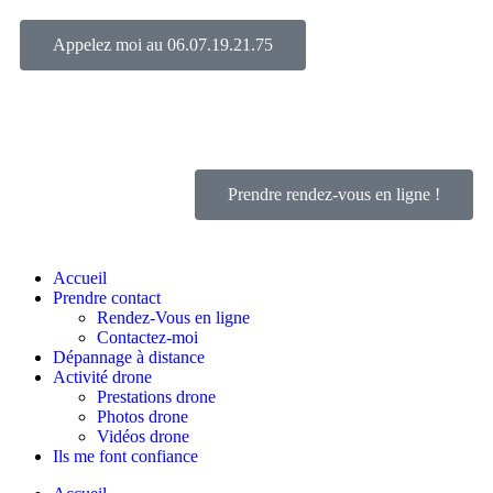
Appelez moi au 06.07.19.21.75
L’humain avant tout.
Prendre rendez-vous en ligne !
Accueil
Prendre contact
Rendez-Vous en ligne
Contactez-moi
Dépannage à distance
Activité drone
Prestations drone
Photos drone
Vidéos drone
Ils me font confiance