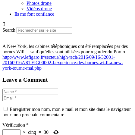
Photos drone
Vidéos drone
Ils me font confiance
Search
A New York, les cabines téléphoniques ont été remplacées par des
bornes Wifi….sauf qu’elles sont utilisées pour regarder du Porno.
http://www.lefigaro.fr/secteur/high-tech/2016/09/16/32001-
20160916ARTFIG00002-l-experience-des-bornes-wi-fi-a-new-
york-tourne-mal.php
Leave a Comment
Enregistrer mon nom, mon e-mail et mon site dans le navigateur
pour mon prochain commentaire.
Vérification
*
×
cinq
=
30