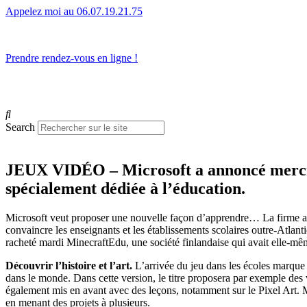
Appelez moi au 06.07.19.21.75
L’humain avant tout.
Prendre rendez-vous en ligne !
Search
JEUX VIDÉO – Microsoft a annoncé mercredi
spécialement dédiée à l’éducation.
Microsoft veut proposer une nouvelle façon d’apprendre… La firme am
convaincre les enseignants et les établissements scolaires outre-Atlanti
racheté mardi MinecraftEdu, une société finlandaise qui avait elle-m
Découvrir l’histoire et l’art.
L’arrivée du jeu dans les écoles marque
dans le monde. Dans cette version, le titre proposera par exemple des v
également mis en avant avec des leçons, notamment sur le Pixel Art. M
en menant des projets à plusieurs.