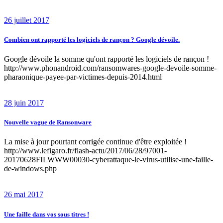
26 juillet 2017
Combien ont rapporté les logiciels de rançon ? Google dévoile.
Google dévoile la somme qu'ont rapporté les logiciels de rançon !
http://www.phonandroid.com/ransomwares-google-devoile-somme-
pharaonique-payee-par-victimes-depuis-2014.html
28 juin 2017
Nouvelle vague de Ransonware
La mise à jour pourtant corrigée continue d'être exploitée !
http://www.lefigaro.fr/flash-actu/2017/06/28/97001-
20170628FILWWW00030-cyberattaque-le-virus-utilise-une-faille-
de-windows.php
26 mai 2017
Une faille dans vos sous titres !