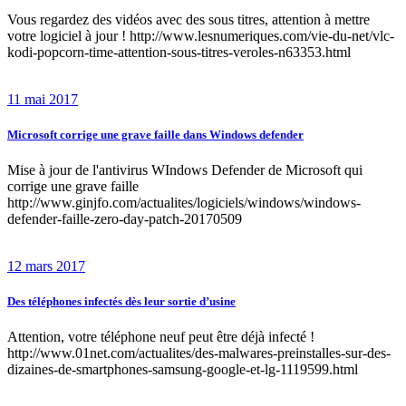
Vous regardez des vidéos avec des sous titres, attention à mettre
votre logiciel à jour ! http://www.lesnumeriques.com/vie-du-net/vlc-
kodi-popcorn-time-attention-sous-titres-veroles-n63353.html
11 mai 2017
Microsoft corrige une grave faille dans Windows defender
Mise à jour de l'antivirus WIndows Defender de Microsoft qui
corrige une grave faille
http://www.ginjfo.com/actualites/logiciels/windows/windows-
defender-faille-zero-day-patch-20170509
12 mars 2017
Des téléphones infectés dès leur sortie d’usine
Attention, votre téléphone neuf peut être déjà infecté !
http://www.01net.com/actualites/des-malwares-preinstalles-sur-des-
dizaines-de-smartphones-samsung-google-et-lg-1119599.html